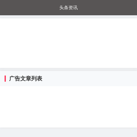
头条资讯
每日秒杀
每日爆品
电器城
国内超市
进口超市
内购福利
金桔兔
广告文章列表