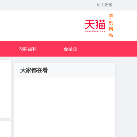
加入收藏
手
机
网
站
内购福利
金桔兔
大家都在看