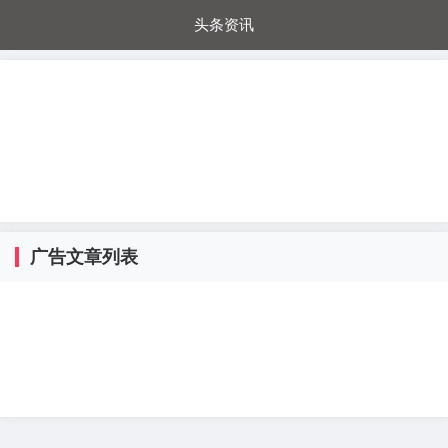
头条资讯
每日秒杀
每日爆品
电器城
国内超市
进口超市
内购福利
金桔兔
广告文章列表