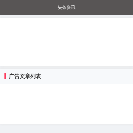
头条资讯
每日秒杀
每日爆品
电器城
国内超市
进口超市
内购福利
金桔兔
广告文章列表