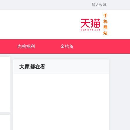
加入收藏
手
机
网
站
内购福利
金桔兔
大家都在看