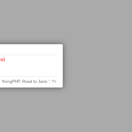
hp]
 'KongPHP, Road to Jane.'; ?>