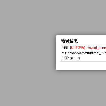
错误信息
消息:
[运行警告] : mysql_con
文件:
\hot\twcms\runtime\_ru
位置:
第 1 行