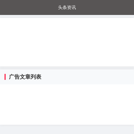
头条资讯
每日秒杀
每日爆品
电器城
国内超市
进口超市
内购福利
金桔兔
广告文章列表