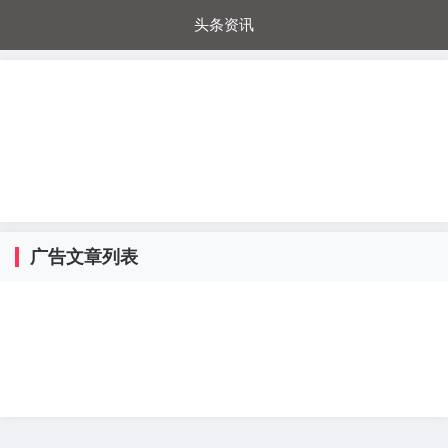
头条资讯
每日秒杀
每日爆品
电器城
国内超市
进口超市
内购福利
金桔兔
广告文章列表