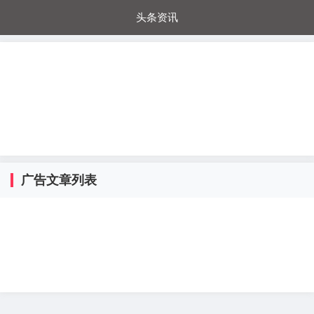
头条资讯
每日秒杀
每日爆品
电器城
国内超市
进口超市
内购福利
金桔兔
广告文章列表