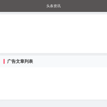
头条资讯
每日秒杀
每日爆品
电器城
国内超市
进口超市
内购福利
金桔兔
广告文章列表