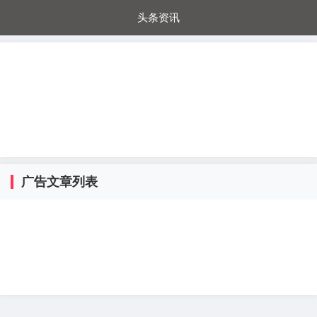
头条资讯
每日秒杀
每日爆品
电器城
国内超市
进口超市
内购福利
金桔兔
广告文章列表