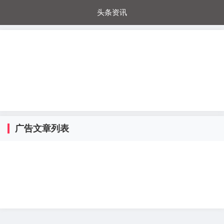
头条资讯
每日秒杀
每日爆品
电器城
国内超市
进口超市
内购福利
金桔兔
广告文章列表