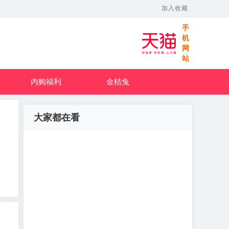
加入收藏
手
机
网
站
内购福利
金桔兔
大家都在看