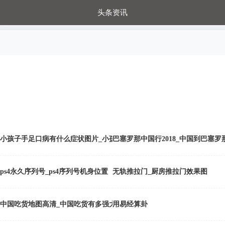
头条资讯
每日秒杀
每日爆品
电器城
国内超市
进口超市
内购福利
金桔兔
小孩子手足口病有什么症状图片_小孩子手足口病症状图片
巴塞罗那中国行2018_中国到巴塞罗
ps4永久序列号_ps4序列号机身位置
无轨推拉门_厨房推拉门效果图
中国吃货地图高清_中国吃货有多强大
用易经算卦