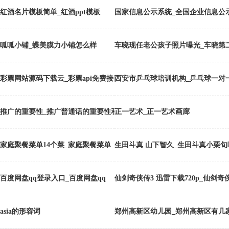
红酒名片模板简单_红酒ppt模板
国家信息公示系统_全国企业信息公
呱呱小铺_蝶美膜力小铺怎么样
车晓现任老公孩子照片曝光_车晓第
彩票网站源码下载云_彩票api免费接口大全如何解
西安市乒乓球培训机构_乒乓球一对
推广的重要性_推广普通话的重要性和必要性
正一艺术_正一艺术画廊
家庭聚餐菜单14个菜_家庭聚餐菜单
生田斗真 山下智久_生田斗真小栗旬
百度网盘qq登录入口_百度网盘qq
仙剑奇侠传3 迅雷下载720p_仙剑奇
asia的形容词
郑州高新区幼儿园_郑州高新区有几