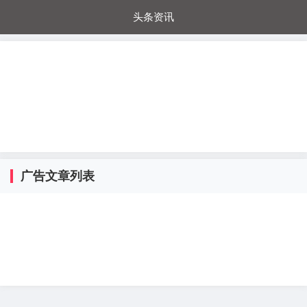
头条资讯
每日秒杀
每日爆品
电器城
国内超市
进口超市
内购福利
金桔兔
广告文章列表