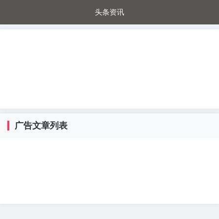
头条资讯
每日秒杀
每日爆品
电器城
国内超市
进口超市
内购福利
金桔兔
广告文章列表