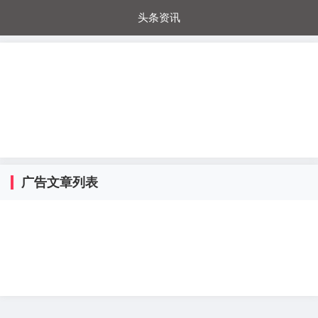
头条资讯
每日秒杀
每日爆品
电器城
国内超市
进口超市
内购福利
金桔兔
广告文章列表