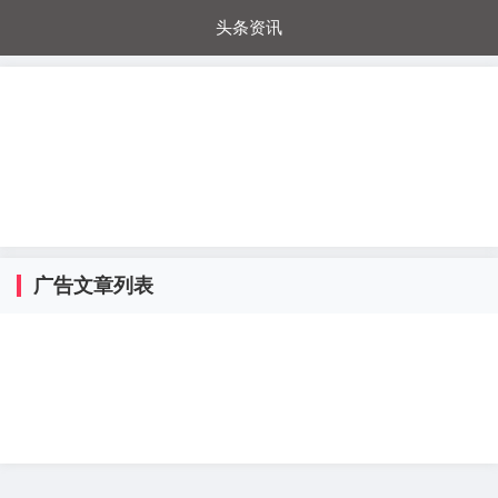
头条资讯
每日秒杀
每日爆品
电器城
国内超市
进口超市
内购福利
金桔兔
广告文章列表