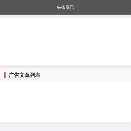
头条资讯
每日秒杀
每日爆品
电器城
国内超市
进口超市
内购福利
金桔兔
广告文章列表