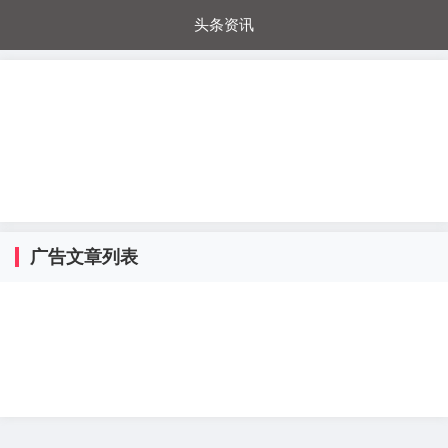
头条资讯
每日秒杀
每日爆品
电器城
国内超市
进口超市
内购福利
金桔兔
广告文章列表