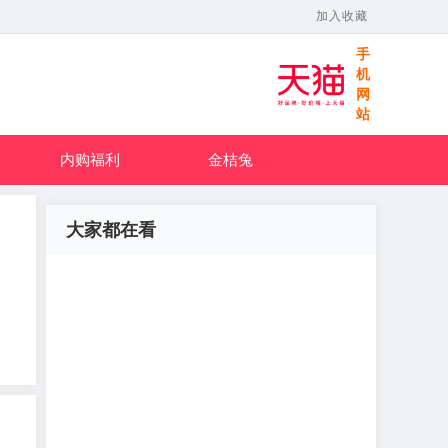
加入收藏
手
机
网
站
内购福利
金桔兔
大家都在看