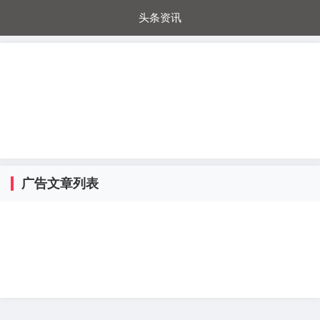
头条资讯
每日秒杀
每日爆品
电器城
国内超市
进口超市
内购福利
金桔兔
广告文章列表