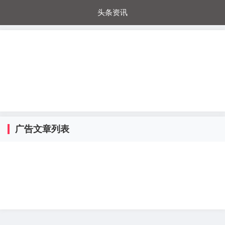
头条资讯
每日秒杀
每日爆品
电器城
国内超市
进口超市
内购福利
金桔兔
广告文章列表