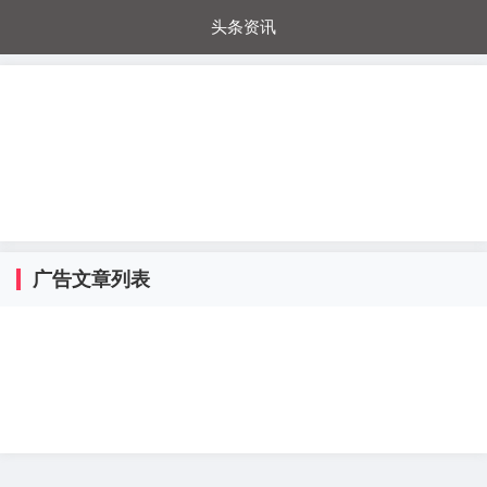
头条资讯
每日秒杀
每日爆品
电器城
国内超市
进口超市
内购福利
金桔兔
广告文章列表