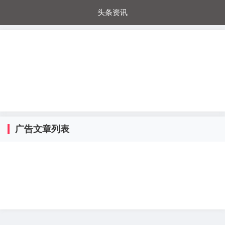
头条资讯
每日秒杀
每日爆品
电器城
国内超市
进口超市
内购福利
金桔兔
广告文章列表