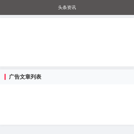
头条资讯
每日秒杀
每日爆品
电器城
国内超市
进口超市
内购福利
金桔兔
广告文章列表