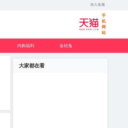
加入收藏
手
机
网
站
内购福利
金桔兔
大家都在看