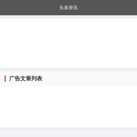
头条资讯
每日秒杀
每日爆品
电器城
国内超市
进口超市
内购福利
金桔兔
广告文章列表