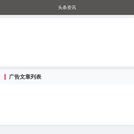
头条资讯
每日秒杀
每日爆品
电器城
国内超市
进口超市
内购福利
金桔兔
广告文章列表