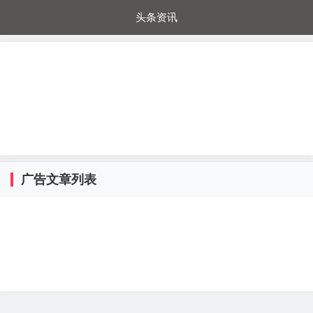
头条资讯
每日秒杀
每日爆品
电器城
国内超市
进口超市
内购福利
金桔兔
广告文章列表