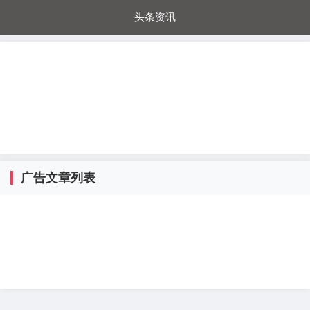
头条资讯
每日秒杀
每日爆品
电器城
国内超市
进口超市
内购福利
金桔兔
广告文章列表