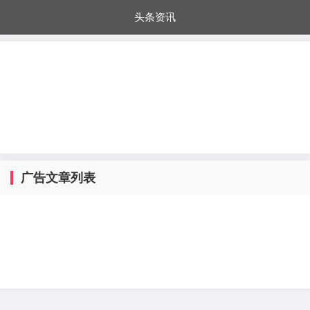
头条资讯
每日秒杀
每日爆品
电器城
国内超市
进口超市
内购福利
金桔兔
广告文章列表