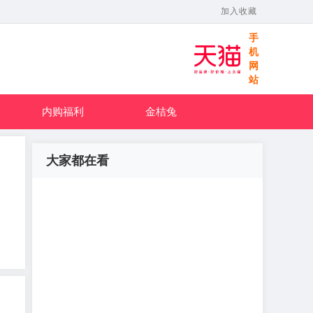
加入收藏
手
机
网
站
内购福利
金桔兔
大家都在看