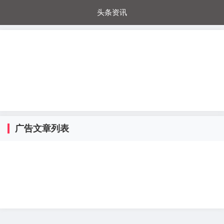
头条资讯
每日秒杀
每日爆品
电器城
国内超市
进口超市
内购福利
金桔兔
广告文章列表