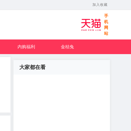
加入收藏
手
机
网
站
内购福利
金桔兔
大家都在看