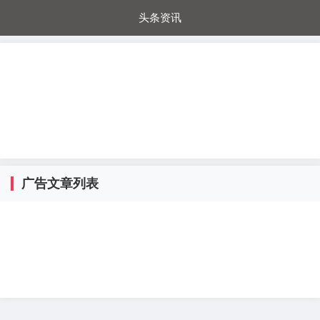
头条资讯
每日秒杀
每日爆品
电器城
国内超市
进口超市
内购福利
金桔兔
广告文章列表