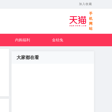
加入收藏
手
机
网
站
内购福利
金桔兔
大家都在看