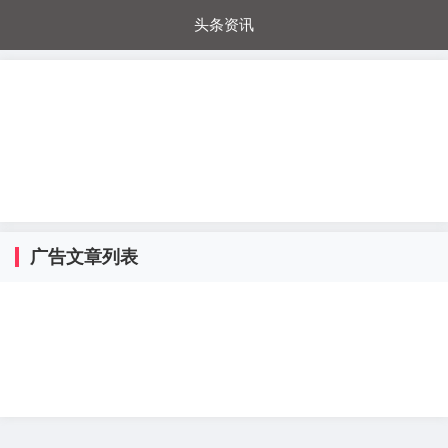
头条资讯
每日秒杀
每日爆品
电器城
国内超市
进口超市
内购福利
金桔兔
广告文章列表