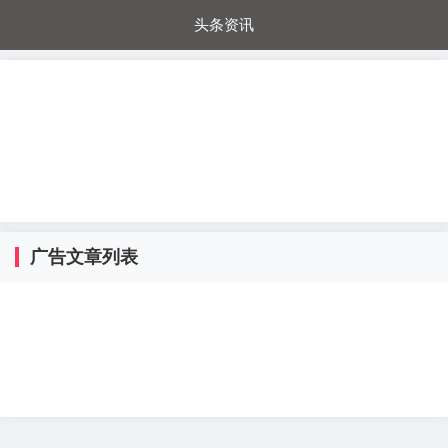
头条资讯
每日秒杀
每日爆品
电器城
国内超市
进口超市
内购福利
金桔兔
广告文章列表