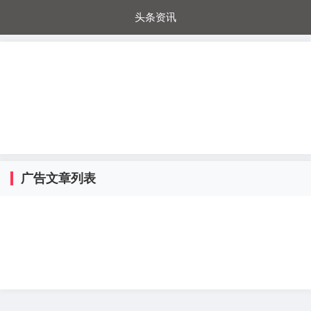
头条资讯
每日秒杀
每日爆品
电器城
国内超市
进口超市
内购福利
金桔兔
广告文章列表