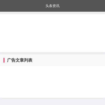
头条资讯
每日秒杀
每日爆品
电器城
国内超市
进口超市
内购福利
金桔兔
广告文章列表