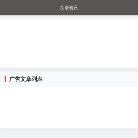
头条资讯
每日秒杀
每日爆品
电器城
国内超市
进口超市
内购福利
金桔兔
广告文章列表