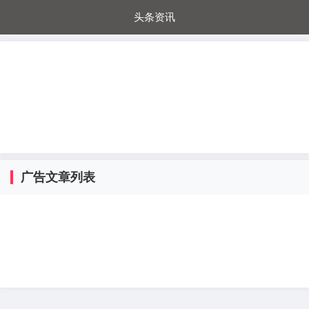
头条资讯
每日秒杀
每日爆品
电器城
国内超市
进口超市
内购福利
金桔兔
广告文章列表