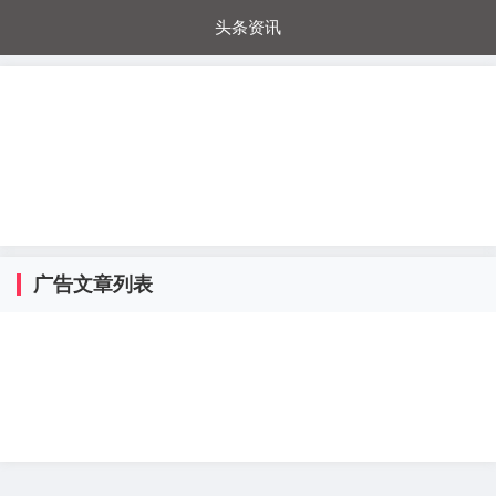
头条资讯
每日秒杀
每日爆品
电器城
国内超市
进口超市
内购福利
金桔兔
广告文章列表