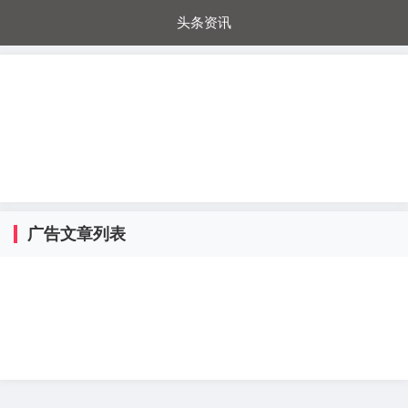
头条资讯
每日秒杀
每日爆品
电器城
国内超市
进口超市
内购福利
金桔兔
广告文章列表