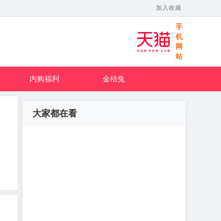
加入收藏
手
机
网
站
内购福利
金桔兔
大家都在看