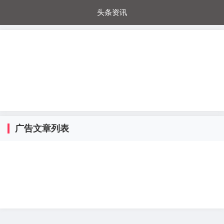
头条资讯
每日秒杀
每日爆品
电器城
国内超市
进口超市
内购福利
金桔兔
广告文章列表