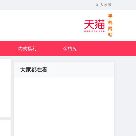
加入收藏
手
机
网
站
内购福利
金桔兔
大家都在看