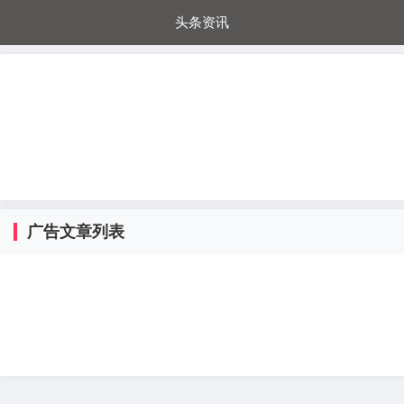
头条资讯
每日秒杀
每日爆品
电器城
国内超市
进口超市
内购福利
金桔兔
广告文章列表