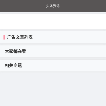
头条资讯
每日秒杀
每日爆品
电器城
国内超市
进口超市
内购福利
金桔兔
广告文章列表
大家都在看
相关专题